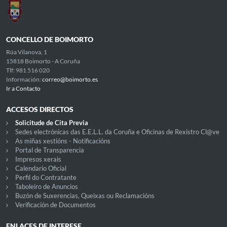
CONCELLO DE BOIMORTO
Rúa Vilanova, 1
15818 Boimorto - A Coruña
Tlf: 981 516 020
Información:
correo@boimorto.es
Ir a Contacto
ACCESOS DIRECTOS
Solicitude de Cita Previa
Sedes electrónicas das E.E.L.L. da Coruña e Oficinas de Rexistro Cl@ve
As miñas xestións - Notificacións
Portal de Transparencia
Impresos xerais
Calendario Oficial
Perfil do Contratante
Taboleiro de Anuncios
Buzón de Suxerencias, Queixas ou Reclamacións
Verificación de Documentos
ENLACES DE INTERESE