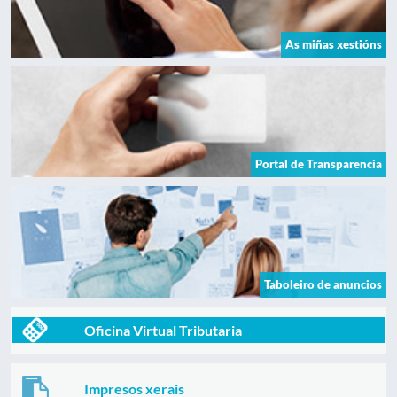
As miñas xestións
Portal de Transparencia
Taboleiro de anuncios
Oficina Virtual Tributaria
Impresos xerais