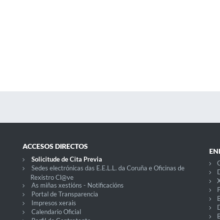
ACCESOS DIRECTOS
EN
Solicitude de Cita Previa
C
Sedes electrónicas das E.E.L.L. da Coruña e Oficinas de
D
Rexistro Cl@ve
X
As miñas xestións - Notificacións
P
Portal de Transparencia
Impresos xerais
Calendario Oficial