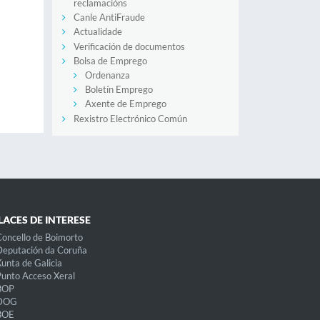
reclamacións
Canle AntiFraude
Actualidade
Verificación de documentos
Bolsa de Emprego
Ordenanza
Boletín Emprego
Axente de Emprego
Rexistro Electrónico Común
LACES DE INTERESE
oncello de Boimorto
eputación da Coruña
unta de Galicia
unto Acceso Xeral
BOP
DOG
BOE