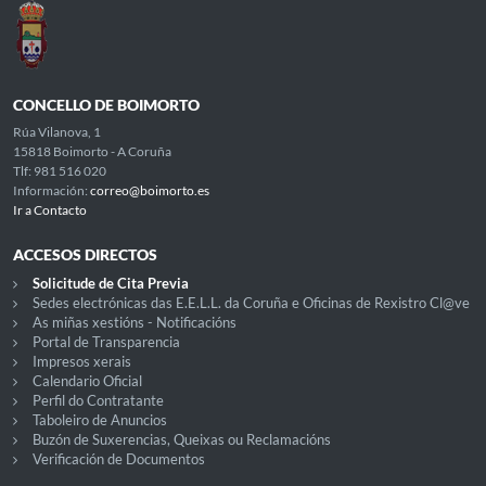
CONCELLO DE BOIMORTO
Rúa Vilanova, 1
15818 Boimorto - A Coruña
Tlf: 981 516 020
Información:
correo@boimorto.es
Ir a Contacto
ACCESOS DIRECTOS
Solicitude de Cita Previa
Sedes electrónicas das E.E.L.L. da Coruña e Oficinas de Rexistro Cl@ve
As miñas xestións - Notificacións
Portal de Transparencia
Impresos xerais
Calendario Oficial
Perfil do Contratante
Taboleiro de Anuncios
Buzón de Suxerencias, Queixas ou Reclamacións
Verificación de Documentos