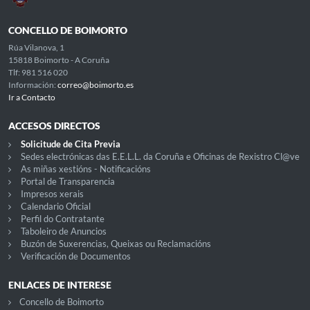
CONCELLO DE BOIMORTO
Rúa Vilanova, 1
15818 Boimorto - A Coruña
Tlf: 981 516 020
Información:
correo@boimorto.es
Ir a Contacto
ACCESOS DIRECTOS
Solicitude de Cita Previa
Sedes electrónicas das E.E.L.L. da Coruña e Oficinas de Rexistro Cl@ve
As miñas xestións - Notificacións
Portal de Transparencia
Impresos xerais
Calendario Oficial
Perfil do Contratante
Taboleiro de Anuncios
Buzón de Suxerencias, Queixas ou Reclamacións
Verificación de Documentos
ENLACES DE INTERESE
Concello de Boimorto