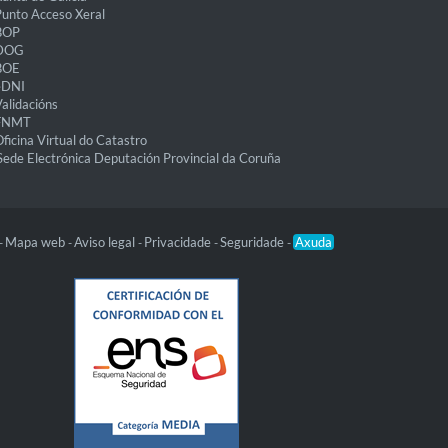
unto Acceso Xeral
BOP
DOG
BOE
eDNI
alidacións
FNMT
ficina Virtual do Catastro
Sede Electrónica Deputación Provincial da Coruña
Mapa web
Aviso legal
Privacidade
Seguridade
Axuda
-
-
-
-
-