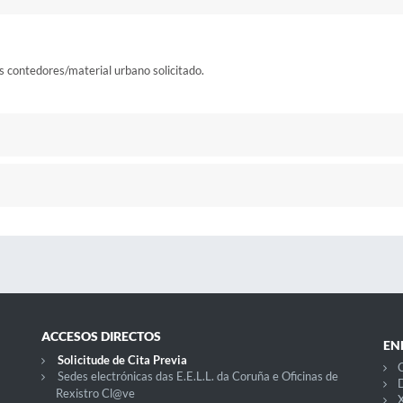
os contedores/material urbano solicitado.
ACCESOS DIRECTOS
EN
Solicitude de Cita Previa
C
Sedes electrónicas das E.E.L.L. da Coruña e Oficinas de
D
Rexistro Cl@ve
X