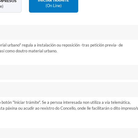
INICIAR TRÁMITE
MPRESOS
(on Line)
ne)
al urbano" regula a instalación ou reposición -tras petición previa- de
 así como doutro material urbano.
otón "Iniciar trámite". Se a persoa interesada non utiliza a vía telemática,
 páxina ou acudir ao rexistro do Concello, onde lle facilitarán o dito impreso/