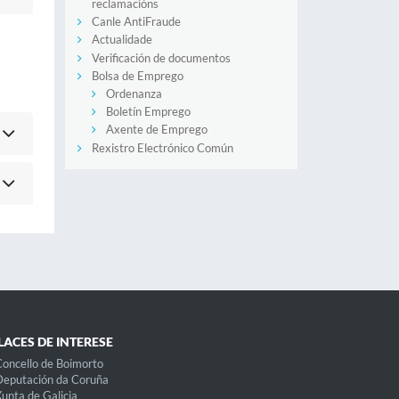
reclamacións
Canle AntiFraude
Actualidade
Verificación de documentos
Bolsa de Emprego
Ordenanza
Boletín Emprego
Axente de Emprego
Rexistro Electrónico Común
LACES DE INTERESE
oncello de Boimorto
eputación da Coruña
unta de Galicia