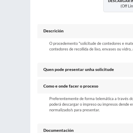
DESCARGAR I
(off Li
Descrición
O procedemento "solicitude de contedores e materi
contedores de recollida de lixo, envases ou vidro,
Quen pode presentar unha solicitude
Como e onde facer o proceso
Preferentemente de forma telemática a través do b
poderá descargar o impreso ou impresos dende esta
normalizado/s para presentar.
Documentación