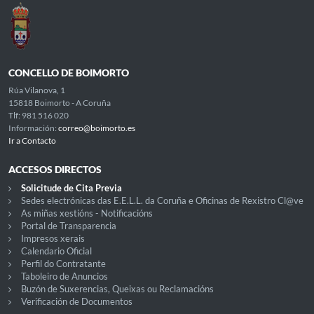
CONCELLO DE BOIMORTO
Rúa Vilanova, 1
15818 Boimorto - A Coruña
Tlf: 981 516 020
Información:
correo@boimorto.es
Ir a Contacto
ACCESOS DIRECTOS
Solicitude de Cita Previa
Sedes electrónicas das E.E.L.L. da Coruña e Oficinas de Rexistro Cl@ve
As miñas xestións - Notificacións
Portal de Transparencia
Impresos xerais
Calendario Oficial
Perfil do Contratante
Taboleiro de Anuncios
Buzón de Suxerencias, Queixas ou Reclamacións
Verificación de Documentos