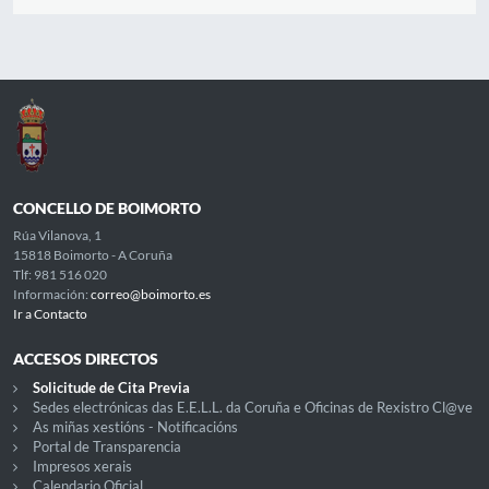
CONCELLO DE BOIMORTO
Rúa Vilanova, 1
15818 Boimorto - A Coruña
Tlf: 981 516 020
Información:
correo@boimorto.es
Ir a Contacto
ACCESOS DIRECTOS
Solicitude de Cita Previa
Sedes electrónicas das E.E.L.L. da Coruña e Oficinas de Rexistro Cl@ve
As miñas xestións - Notificacións
Portal de Transparencia
Impresos xerais
Calendario Oficial