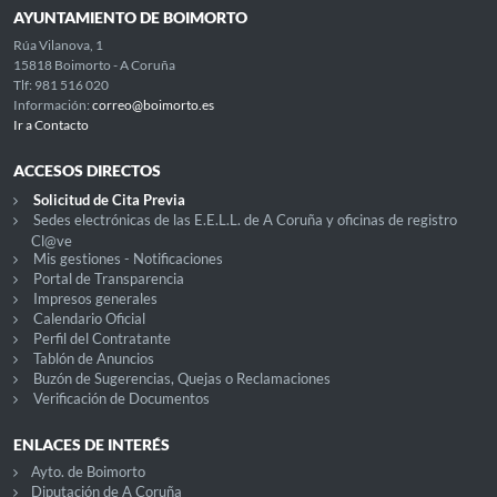
AYUNTAMIENTO DE BOIMORTO
Rúa Vilanova, 1
15818 Boimorto - A Coruña
Tlf: 981 516 020
Información:
correo@boimorto.es
Ir a Contacto
ACCESOS DIRECTOS
Solicitud de Cita Previa
Sedes electrónicas de las E.E.L.L. de A Coruña y oficinas de registro
Cl@ve
Mis gestiones - Notificaciones
Portal de Transparencia
Impresos generales
Calendario Oficial
Perfil del Contratante
Tablón de Anuncios
Buzón de Sugerencias, Quejas o Reclamaciones
Verificación de Documentos
ENLACES DE INTERÉS
Ayto. de Boimorto
Diputación de A Coruña