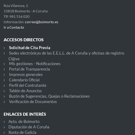
Rúa Vilanova, 1
15818 Boimorto - A Coruña
Tlf: 981 516 020
Información:
correo@boimorto.es
Ir a Contacto
ACCESOS DIRECTOS
Solicitud de Cita Previa
Sedes electrónicas de las E.E.L.L. de A Coruña y oficinas de registro
Cl@ve
Mis gestiones - Notificaciones
Portal de Transparencia
Impresos generales
Calendario Oficial
Perfil del Contratante
Tablón de Anuncios
Buzón de Sugerencias, Quejas o Reclamaciones
Verificación de Documentos
ENLACES DE INTERÉS
Ayto. de Boimorto
Diputación de A Coruña
Xunta de Galicia