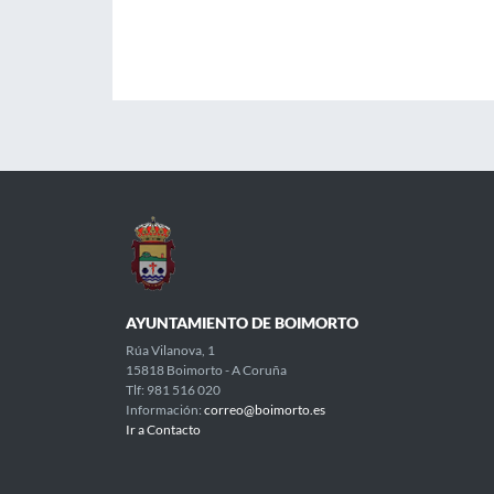
AYUNTAMIENTO DE BOIMORTO
Rúa Vilanova, 1
15818 Boimorto - A Coruña
Tlf: 981 516 020
Información:
correo@boimorto.es
Ir a Contacto