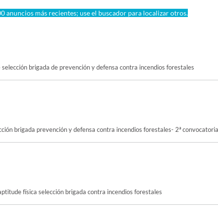
0 anuncios más recientes; use el buscador para localizar otros.
 selección brigada de prevención y defensa contra incendios forestales
cción brigada prevención y defensa contra incendios forestales- 2ª convocatori
ptitude física selección brigada contra incendios forestales