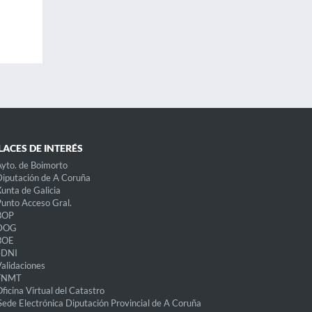
LACES DE INTERÉS
yto. de Boimorto
iputación de A Coruña
unta de Galicia
unto Acceso Gral.
BOP
DOG
BOE
eDNI
alidaciones
FNMT
ficina Virtual del Catastro
Sede Electrónica Diputación Provincial de A Coruña