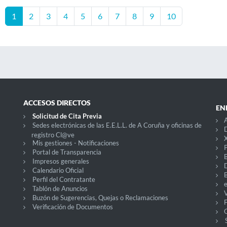
1
2
3
4
5
6
7
8
9
10
ACCESOS DIRECTOS
EN
Solicitud de Cita Previa
A
Sedes electrónicas de las E.E.L.L. de A Coruña y oficinas de
D
registro Cl@ve
X
Mis gestiones - Notificaciones
P
Portal de Transparencia
Impresos generales
Calendario Oficial
Perfil del Contratante
Tablón de Anuncios
V
Buzón de Sugerencias, Quejas o Reclamaciones
Verificación de Documentos
O