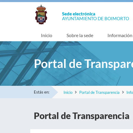
Sede electrónica
AYUNTAMIENTO DE BOIMORTO
Inicio
Sobre la sede
Información
Portal de Transpar
Estás en:
Inicio
Portal de Transparencia
Inf
Portal de Transparencia