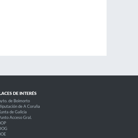
LACES DE INTERÉS
yto. de Boimorto
iputación de A Coruña
unta de Galicia
unto Acceso Gral.
BOP
DOG
BOE