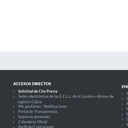
ACCESOS DIRECTOS
EN
Solicitud de Cita Previa
A
Sedes electrónicas de las E.E.L.L. de A Coruña y oficinas de
D
registro Cl@ve
X
Mis gestiones - Notificaciones
P
Portal de Transparencia
Impresos generales
Calendario Oficial
Perfil del Contratante