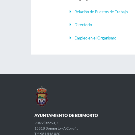
Relación de Puestos de Trabajo
Directorio
Empleo en el Organismo
AYUNTAMIENTO DE BOIMORTO
Rúa Vilanova, 1
15818 Boimorto - A Coruña
Tlf: 981 516 020