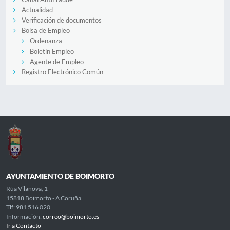
Actualidad
Verificación de documentos
Bolsa de Empleo
Ordenanza
Boletín Empleo
Agente de Empleo
Registro Electrónico Común
AYUNTAMIENTO DE BOIMORTO
Rúa Vilanova, 1
15818 Boimorto - A Coruña
Tlf: 981 516 020
Información:
correo@boimorto.es
Ir a Contacto