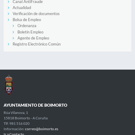
Canal AntiFraude
Actualidad
Verificación de documentos
Bolsa de Empleo
Ordenanza
Boletín Empleo
Agente de Empleo
Registro Electrónico Común
AYUNTAMIENTO DE BOIMORTO
Rúa Vilanova, 1
15818 Boimorto - A Coruña
Tlf: 981 516 020
Información:
correo@boimorto.es
Ir a Contacto