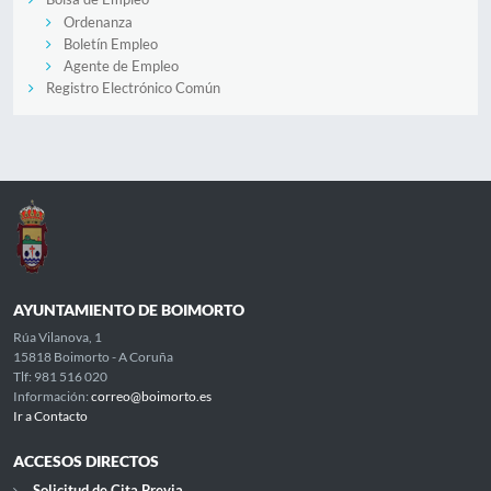
Ordenanza
Boletín Empleo
Agente de Empleo
Registro Electrónico Común
AYUNTAMIENTO DE BOIMORTO
Rúa Vilanova, 1
15818 Boimorto - A Coruña
Tlf: 981 516 020
Información:
correo@boimorto.es
Ir a Contacto
ACCESOS DIRECTOS
Solicitud de Cita Previa