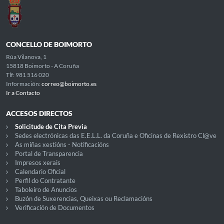
CONCELLO DE BOIMORTO
Rúa Vilanova, 1
15818 Boimorto - A Coruña
Tlf: 981 516 020
Información:
correo@boimorto.es
Ir a Contacto
ACCESOS DIRECTOS
Solicitude de Cita Previa
Sedes electrónicas das E.E.L.L. da Coruña e Oficinas de Rexistro Cl@ve
As miñas xestións - Notificacións
Portal de Transparencia
Impresos xerais
Calendario Oficial
Perfil do Contratante
Taboleiro de Anuncios
Buzón de Suxerencias, Queixas ou Reclamacións
Verificación de Documentos